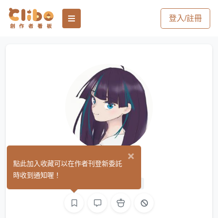
登入/註冊
×
蠟燭燭
點此加入收藏可以在作者刊登新委託
(0)
時收到通知喔！
繪圖
3D
網頁製作