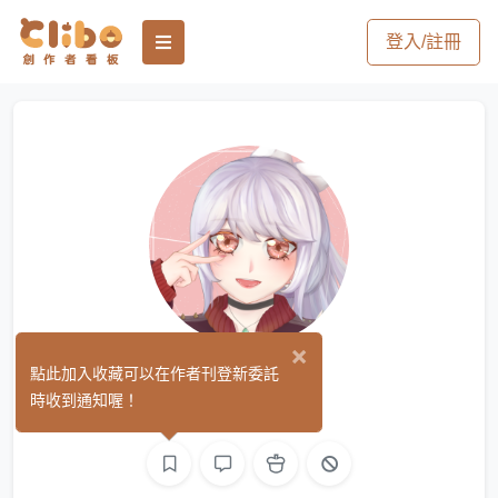
登入/註冊
×
蕉蕉
點此加入收藏可以在作者刊登新委託
(0)
時收到通知喔！
繪圖
文字