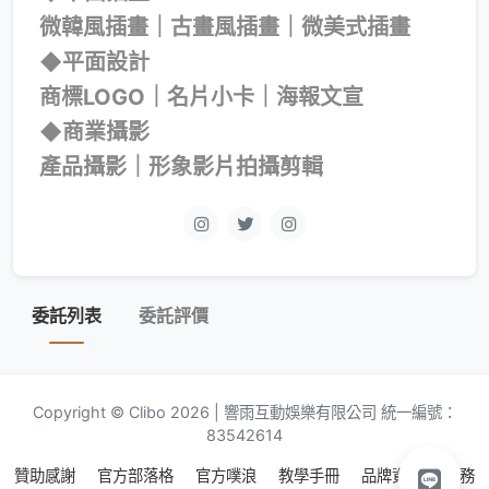
微韓風插畫｜古畫風插畫｜微美式插畫
◆平面設計
商標LOGO｜名片小卡｜海報文宣
◆商業攝影
產品攝影｜形象影片拍攝剪輯
委託列表
委託評價
Copyright © Clibo 2026 | 響雨互動娛樂有限公司 統一編號：
83542614
贊助感謝
官方部落格
官方噗浪
教學手冊
品牌資源
服務