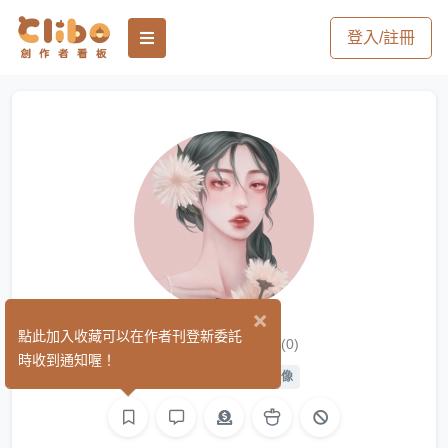
登入/註冊
×
玖叁-RiN
點此加入收藏可以在作者刊登新委託
(0)
時收到通知喔！
平面設計
繪圖
影像