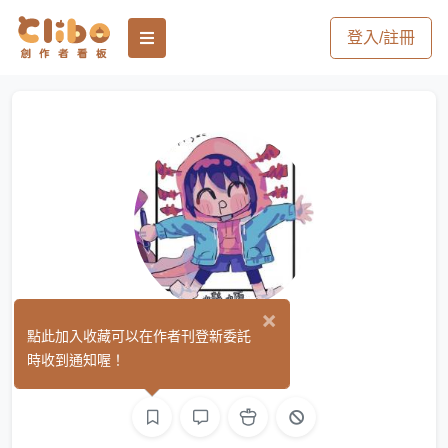
登入/註冊
×
蠑螈
點此加入收藏可以在作者刊登新委託
(0)
時收到通知喔！
平面設計
繪圖