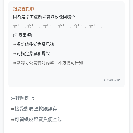
接受委託中
因為是學生黨所以會以較晚回覆💦
☆°．﹒☆°．﹒ ☆°．﹒ ☆°．﹒ ☆°．﹒ ☆°．﹒
!注意事項!
➠
多雜線多溢色請見諒
➠
可指定背景和骨架
➠默認可公開委託內容，不方便可告知
2024/02/12
這裡阿蛸🥺
➠
接受郵局匯款跟無存
➠
可開蝦皮跟賣貨便空包