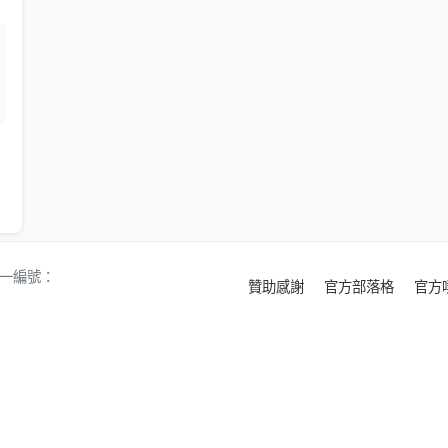
 統一編號：
贊助感謝
官方部落格
官方