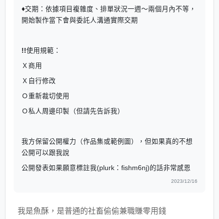
♦
交期：依據項目複雜度、排單狀況一週～兩個月內不等，
開始製作當下會與委託人溝通實際交期
!!
使用規範：
Ｘ商用
Ｘ自行修改
Ｏ重新裁切使用
Ｏ私人周邊印製（但請先告訴我）
我方保留公開權力（作品集或範例圖），但如果真的不想
公開可以跟我說
公開發表如果願意標註我(plurk：fishm6nj)的話非常感恩
2023/12/16
我是魚酥，是普通的社畜偷偷兼職賺零用錢