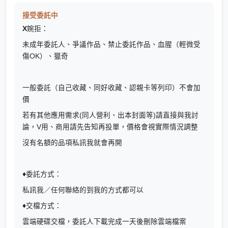
接受委託中
X
婉拒：
未成年委託人、爭議作品、禁止委託作品、血腥（輕微受
傷OK）、獵奇
一般委託（自己收藏、同好收藏、認親卡等列印）不會加
價
若有其他應用需求(同人營利、出本封面等)請直接與我討
論，V用、商用請先告知再投單，價格會視實際情況調整
沒有名額的品項私訊我就會再開
♦
委託方式：
私訊我／任何聯絡的到我的方式都可以
♦
交檔方式：
雲端硬碟交檔，委託人下載完成一天後刪除雲端檔案