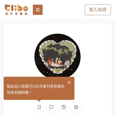
登入/註冊
×
虫我 ³
點此加入收藏可以在作者刊登新委託
(0)
時收到通知喔！
繪圖