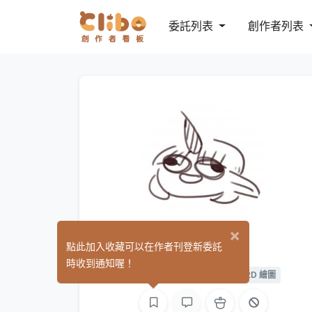
委託列表
創作者列表
×
提比蘇
點此加入收藏可以在作者刊登新委託
(0)
時收到通知喔！
平面設計
繪圖
影像
L2D 繪圖