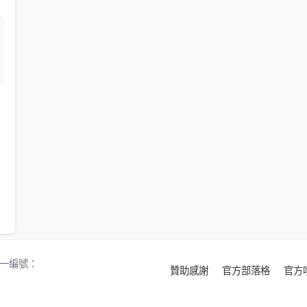
 統一編號：
贊助感謝
官方部落格
官方