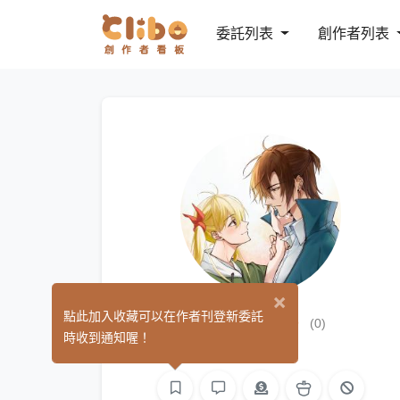
委託列表
創作者列表
×
Ta Boon
點此加入收藏可以在作者刊登新委託
(0)
時收到通知喔！
繪圖