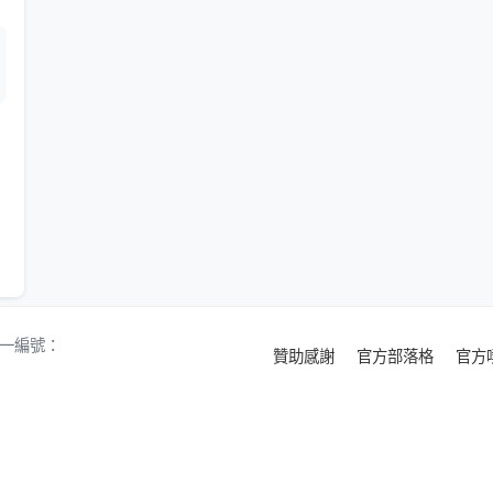
 統一編號：
贊助感謝
官方部落格
官方