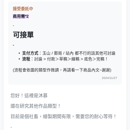
接受委託中
商用需*2
-
可接單
-
支付方式
：玉山 / 郵局 / 站內 都不行的話其他可討論
流程
：討論 > 付款＞草稿＞線稿 > 底色＞完稿！
(流程會依圖的類型作微調，再請看一下商品內文~謝謝)
2024/11/27
您好！這裡是沐慕
還在研究其他作品類型！
目前是個社畜，繪製期間有限，需要您的耐心等待！
-