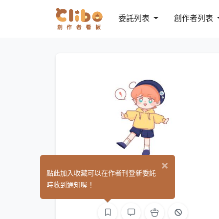
委託列表
創作者列表
×
東東
點此加入收藏可以在作者刊登新委託
(0)
時收到通知喔！
繪圖