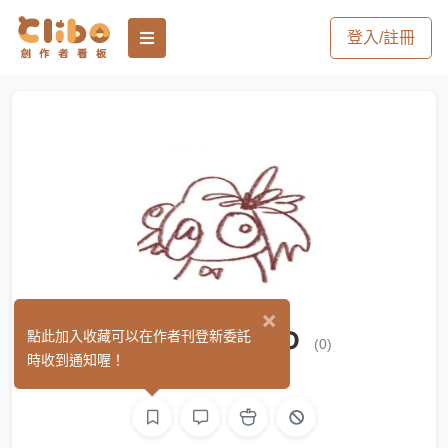
登入/註冊
×
酪梨起司味-AVO
點此加入收藏可以在作者刊登新委託
(0)
時收到通知喔！
繪圖