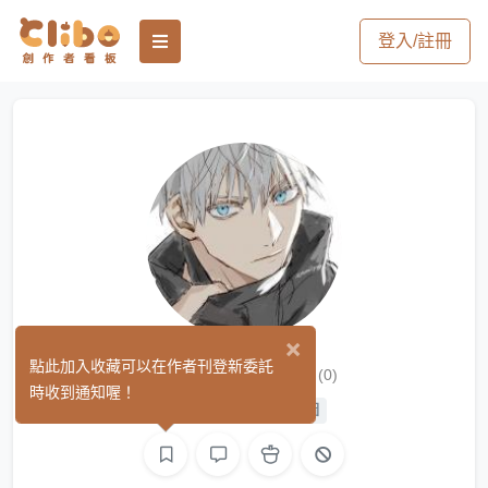
登入/註冊
×
Rainbowray
點此加入收藏可以在作者刊登新委託
(0)
時收到通知喔！
平面設計
手作
繪圖