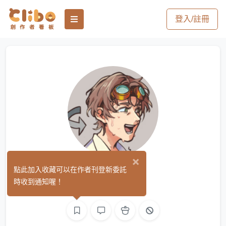
登入/註冊
×
無雙
點此加入收藏可以在作者刊登新委託
(0)
時收到通知喔！
繪圖