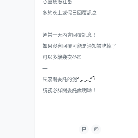
心靈疲憊社畜
多於晚上或假日回覆訊息
通常一天內會回覆訊息！
如果沒有回覆可能是通知被吃掉了
可以多敲幾次🫶🏻
—
先感謝委託的泥
^ ̳ᴗ ̫ ᴗ ̳^ྀི
請務必詳閱委託說明呦！