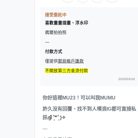
接受委託中
喜歡畫畫插畫、浮水印
偶爾拍拍照
—
付款方式
僅提供
郵局帳戶匯款
不開放第三方金流付款
2026/03/18
你好這裡MU23！可以叫我MUMU
許久沒有回覆、找不到人噗浪IG都可直接私
訊
ദ്ദി ˉ͈̀꒳ˉ͈́ )✧
—