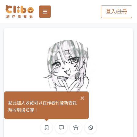
登入/註冊
×
夕奈
點此加入收藏可以在作者刊登新委託
(0)
時收到通知喔！
繪圖