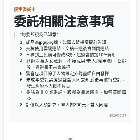
接受委託中
委託相關注意事項
*約委即視為已知悉*
成品為jpg/png檔，如需去背檔請提前告知
交稿使用雲端連結，交稿一週後會關閉連結
草稿到上色前可修改3次，超過會酌加10%費用
舒適圈為少女蘿莉，不接成男/老人/機甲/獸，會挑
設，覺得畫不來會婉拒
驚喜包項目除了人物設定外為畫師自由發揮
未成年委託請經過監護人同意知悉後再進行委託，
發生糾紛本人概不負責
委託為非商業委託，版權為畫師所有，如需買斷需
×2
計價以人頭計算，單人如300元，雙人同理
2026/06/24