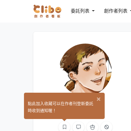
委託列表
創作者列表
×
Kin阿禁
點此加入收藏可以在作者刊登新委託
(2)
時收到通知喔！
繪圖