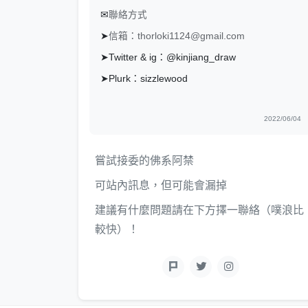
✉
聯絡方式
➤
信箱：thorloki1124@gmail.com
➤Twitter & ig：@kinjiang_draw
➤Plurk：sizzlewood
2022/06/04
嘗試接委的佛系阿禁
可站內訊息，但可能會漏掉
建議有什麼問題請在下方擇一聯絡（噗浪比
較快）！