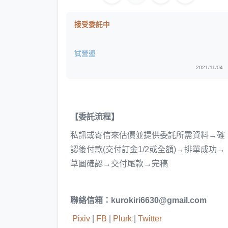
接受委託中
試營運
2021/11/04
【委託流程】
私訊或寄信來估價並提供委託所需資料→確
認後付款(交付訂金1/2或全額)→排單成功→
草圖確認→交付尾款→完稿
聯絡信箱：kurokiri6630@gmail.com
Pixiv
|
FB
|
Plurk
|
Twitter