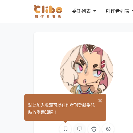
委託列表
創作者列表
×
黑桐
點此加入收藏可以在作者刊登新委託
(0)
時收到通知喔！
繪圖