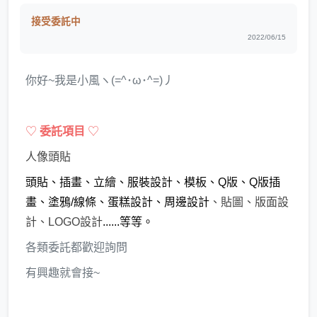
接受委託中
2022/06/15
你好~我是小風ヽ(=^･ω･^=)丿
♡
委託項目
♡
人像頭貼
頭貼、插畫、立繪、服裝設計、模板、Q版、Q版插
畫、塗鴉/線條、蛋糕設計、周邊設計
、貼圖、版面設
計、LOGO設計
......等等。
各類委託都歡迎詢問
有興趣就會接~