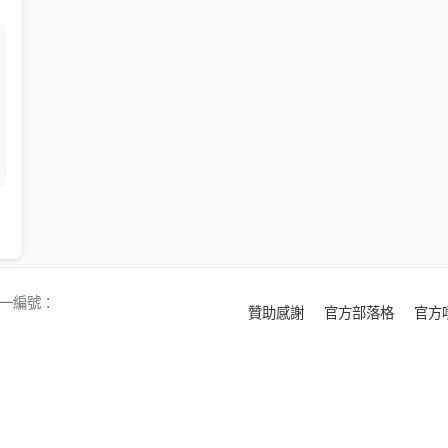
 統一編號：
贊助感謝
官方部落格
官方