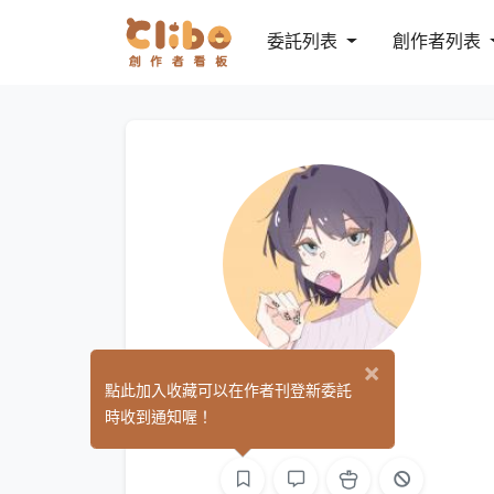
委託列表
創作者列表
×
島灰灰
點此加入收藏可以在作者刊登新委託
(0)
時收到通知喔！
繪圖