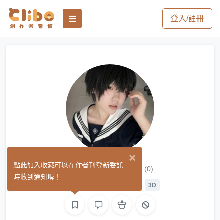
登入/註冊
×
鼠條愛吃薯條
點此加入收藏可以在作者刊登新委託
(0)
時收到通知喔！
Cos 向
平面設計
繪圖
3D