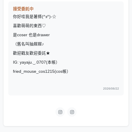
接受委託中
你好哇我是薯條(^з^)-☆
喜歡萌萌的東西♡
是coser 也是drawer
（舊名叫抽屜屜♪
歡迎戳友歡迎委託★
IG: yayaju._.0707(本帳）
fried_mouse_cos1215(cos帳）
2026/06/22