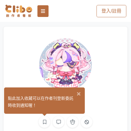
登入/註冊
×
牧花
點此加入收藏可以在作者刊登新委託
(0)
時收到通知喔！
平面設計
繪圖