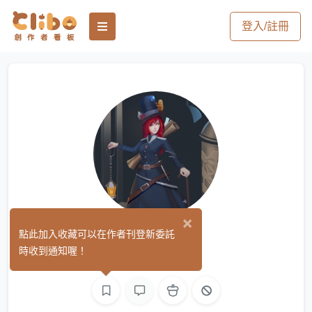
登入/註冊
×
銀星
點此加入收藏可以在作者刊登新委託
(0)
時收到通知喔！
手作