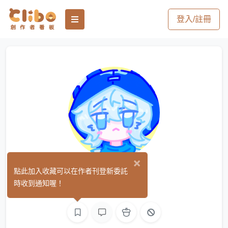
登入/註冊
×
✧月_✧•
點此加入收藏可以在作者刊登新委託
(0)
時收到通知喔！
繪圖