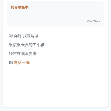
接受委託中
2021/06/30
嗨 你好 我是角落
很傻很天真的老小孩
經常在噗浪耍廢
IG
角落一隅