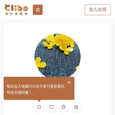
登入/註冊
×
角落一隅
點此加入收藏可以在作者刊登新委託
(0)
時收到通知喔！
手作