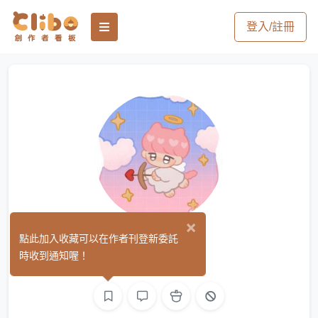
登入/註冊
×
Dechi
點此加入收藏可以在作者刊登新委託
(0)
時收到通知喔！
繪圖
3D