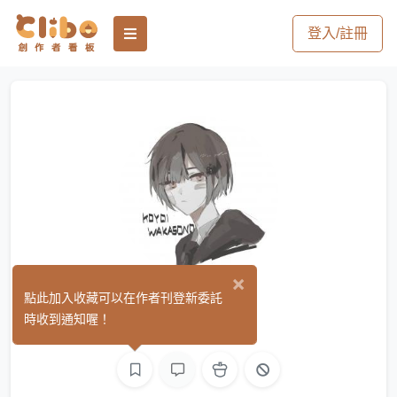
登入/註冊
×
0x2f
點此加入收藏可以在作者刊登新委託
(0)
時收到通知喔！
繪圖
L2D 繪圖