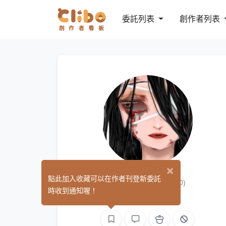
委託列表
創作者列表
×
夢咲ちひろ
點此加入收藏可以在作者刊登新委託
(0)
時收到通知喔！
繪圖