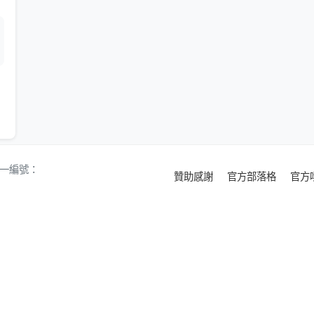
 統一編號：
贊助感謝
官方部落格
官方