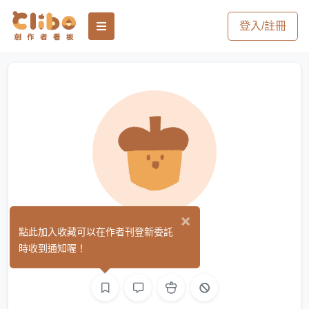
登入/註冊
×
A SUShi
點此加入收藏可以在作者刊登新委託
(0)
時收到通知喔！
繪圖