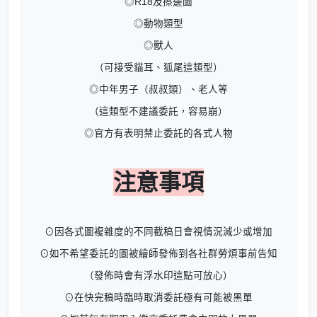
◎R18及擦邊圖
◎動物類型
◎獸人
（可接受貓耳、狐尾這類型）
◎中年男子（叔叔類）、老人等
（這類型不建議委託，容易崩）
◎官方有表明禁止委託的各式人物
注意事項
⊙因各式圖複雜度的不同截稿日會視情況減少或增加
⊙如不希望委託的圖被繪師發佈到各社群勞煩事前告知
（發佈時會有浮水印這點可放心）
⊙在快完稿時臨時取消委託極有可能被黑單