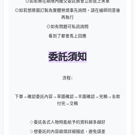
⊙如若無在期限內繳交委託費會立即放上黑單
⊙如若想將圖訂製為實體勞煩事先詢問，請在繪師同意後
再執行
⊙如有問題可私訊詢問
看到了都會馬上回應
委託須知
流程↓
下單→確認委託內容→草圖確認→半圖確認→完稿→全款
付完→交稿
♢委託各式人物時能給予的資料越多越好
♢想委託的內容麻煩詳細描述，避免誤差