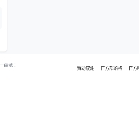
 統一編號：
贊助感謝
官方部落格
官方