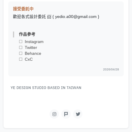
接受委託中
歡迎各式設計委託 📨 { yedio.a00@gmail.com }
作品參考
Instagram
Twitter
Behance
CxC
2026/04/28
ʏᴇ ᴅᴇsɪɢɴ sᴛᴜᴅɪᴏ ʙᴀsᴇᴅ ɪɴ ᴛᴀɪᴡᴀɴ