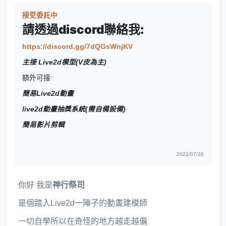
接受委託中
請透過discord聯絡我:
https://discord.gg/7dQGsWnjKV
主接 Live2d模型(V皮為主)
額外可接:
簡易Live2d動畫
live2d動畫抽獎系統(需自備設備)
簡易影片剪輯
2022/07/20
你好 我是
神行祭司
是個踏入Live2d一陣子的動畫建模師
一切自學所以在奇怪的地方越走越偏