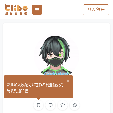
登入/註冊
×
神行祭司
點此加入收藏可以在作者刊登新委託
(0)
時收到通知喔！
L2D 模型