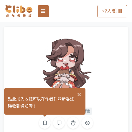
登入/註冊
×
Yuei玥音
點此加入收藏可以在作者刊登新委託
(0)
時收到通知喔！
平面設計
繪圖
L2D 繪圖