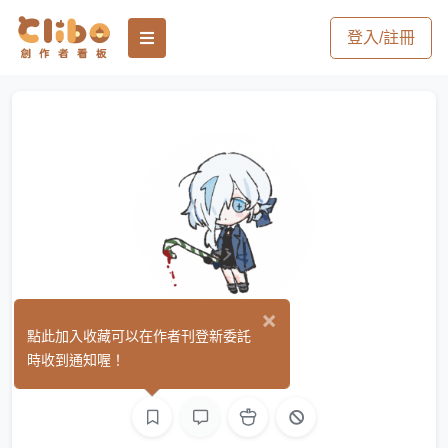
登入/註冊
×
傻傻
點此加入收藏可以在作者刊登新委託
(0)
時收到通知喔！
繪圖