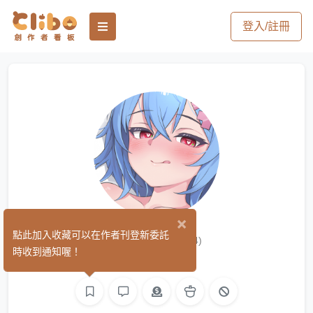
登入/註冊
×
貓阿包
點此加入收藏可以在作者刊登新委託
(14)
時收到通知喔！
繪圖