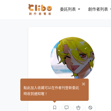
委託列表
創作者列表
×
柠檬
點此加入收藏可以在作者刊登新委託
(0)
時收到通知喔！
繪圖