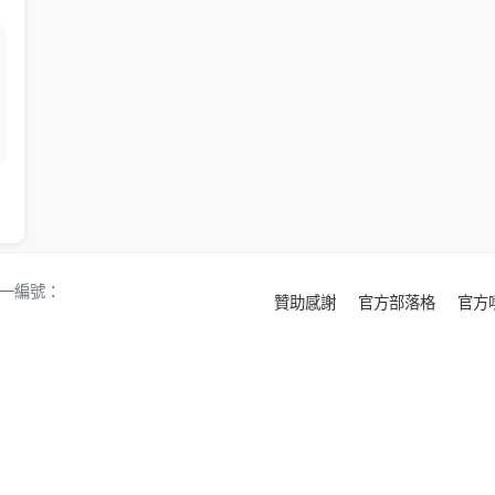
 統一編號：
贊助感謝
官方部落格
官方