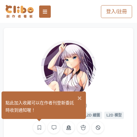
登入/註冊
×
藤井豪
點此加入收藏可以在作者刊登新委託
(0)
時收到通知喔！
平面設計
繪圖
遊戲製作
影像
L2D 繪圖
L2D 模型