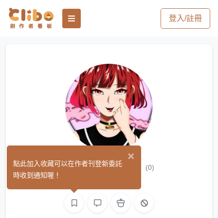
登入/註冊
×
紅貴賓Redvip
點此加入收藏可以在作者刊登新委託
(0)
時收到通知喔！
繪圖