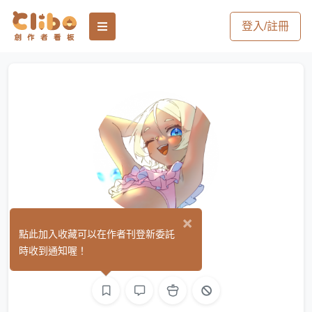
登入/註冊
×
半角星
點此加入收藏可以在作者刊登新委託
(0)
時收到通知喔！
繪圖