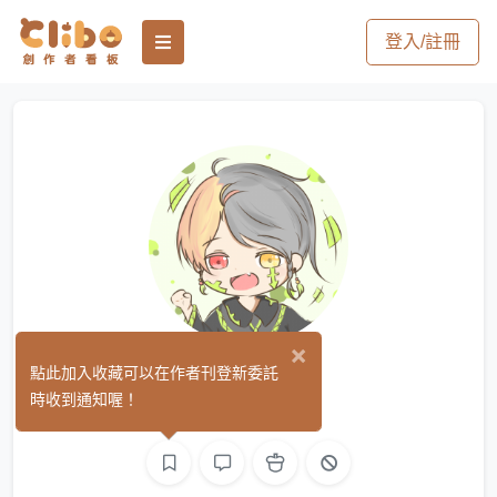
登入/註冊
×
Yushuo
點此加入收藏可以在作者刊登新委託
(0)
時收到通知喔！
繪圖