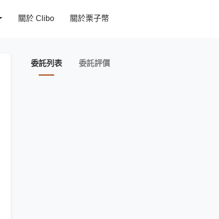
關於 Clibo
關於栗子幣
委託列表
委託評價