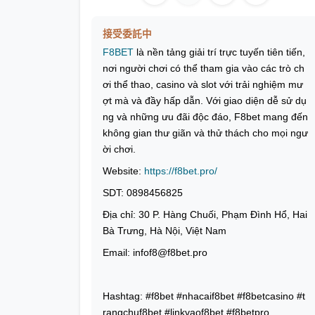
接受委託中
F8BET
là nền tảng giải trí trực tuyến tiên tiến,
nơi người chơi có thể tham gia vào các trò ch
ơi thể thao, casino và slot với trải nghiệm mư
ợt mà và đầy hấp dẫn. Với giao diện dễ sử dụ
ng và những ưu đãi độc đáo, F8bet mang đến
không gian thư giãn và thử thách cho mọi ngư
ời chơi.
Website:
https://f8bet.pro/
SDT: 0898456825
Địa chỉ: 30 P. Hàng Chuối, Phạm Đình Hổ, Hai
Bà Trưng, Hà Nội, Việt Nam
Email: infof8@f8bet.pro
Hashtag: #f8bet #nhacaif8bet #f8betcasino #t
rangchuf8bet #linkvaof8bet #f8betpro