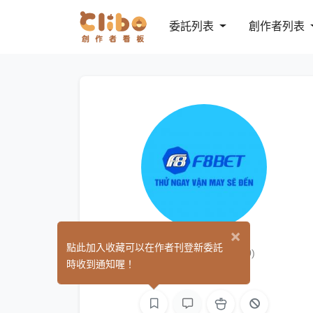
委託列表
創作者列表
×
F8bet Pro
點此加入收藏可以在作者刊登新委託
(0)
時收到通知喔！
L2D 繪圖