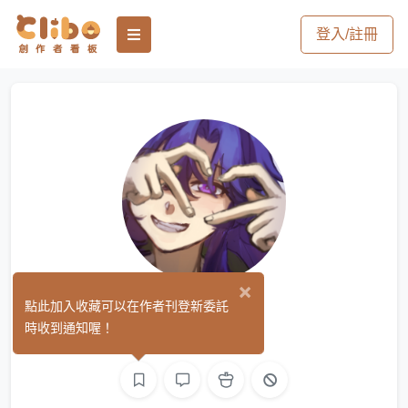
登入/註冊
×
冥雪
點此加入收藏可以在作者刊登新委託
(0)
時收到通知喔！
繪圖