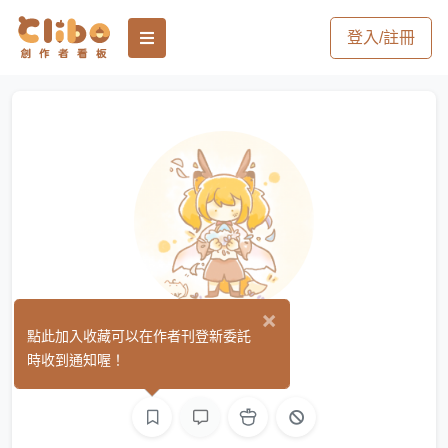
登入/註冊
×
舒琳
點此加入收藏可以在作者刊登新委託
(0)
時收到通知喔！
繪圖