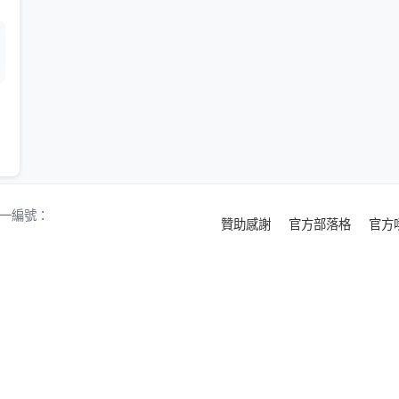
 統一編號：
贊助感謝
官方部落格
官方