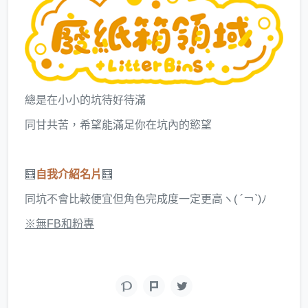
總是在小小的坑待好待滿
同甘共苦，希望能滿足你在坑內的慾望
🧮
自我介紹名片
🧮
同坑不會比較便宜但角色完成度一定更高ヽ( ´￢`)ﾉ
※無FB和粉專