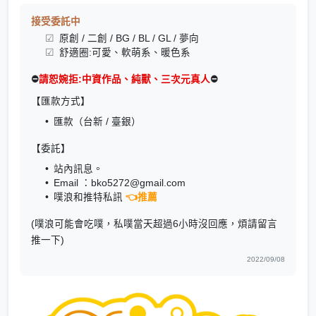
接受委託中
原創 / 二創 / BG / BL / GL / 夢向
舒適圈:可愛、軟萌系、暖色系
⛔
請恕婉拒:中資作品、純獸、三次元真人
⛔
【匯款方式】
匯款（台新 / 臺銀）
【委託】
站內訊息。
Email ：bko5272@gmail.com
噗浪和推特私訊
👈推薦
(噗浪可能會吃噗，私噗當天超過6小時沒回應，煩請留言
推一下)
2022/09/08