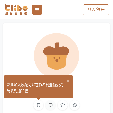
登入/註冊
×
puff先生
點此加入收藏可以在作者刊登新委託
(0)
時收到通知喔！
繪圖
L2D 繪圖