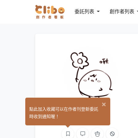
委託列表
創作者列表
×
霂音
點此加入收藏可以在作者刊登新委託
(0)
時收到通知喔！
繪圖