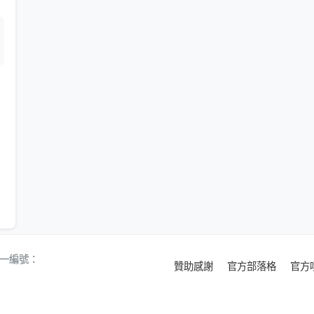
 統一編號：
贊助感謝
官方部落格
官方