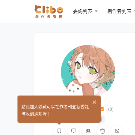
委託列表
創作者列表
×
玉蒔良事務
點此加入收藏可以在作者刊登新委託
(8)
時收到通知喔！
繪圖
L2D 繪圖