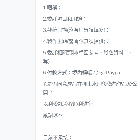
1.暱稱：
2.委託項目和用途：
3.截稿日期(沒有則無須填寫)：
4.製作主題(驚喜包無須提供)：
5.委託相關資料(構圖參考、腳色資料...，
等)：
6.付款方式：境內轉帳 / 海外Paypal
7.是否同意成品在押上水印後做為作品及公
開？
以利委託流程順利進行
感謝您～
目前不承接：